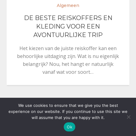
Algemeen
DE BESTE REISKOFFERS EN
KLEDING VOOR EEN
AVONTUURLIJKE TRIP
Het kiezen van de juiste reiskoffer kan een
behoorlijke uitdaging zijn. Wat is nu eigenlijk
belangrijk? Nou, het hangt er natuurlijk
vanaf wat voor soort…
We use cookies to ensure that we give you the best
experience on our website. If you continue to use this site we
Theme: Reblog by
Moral Themes
.
Privacybeleid
will assume that you are happy with it.
Ok