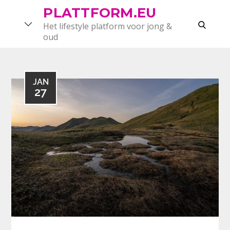
Skip
PLATTFORM.EU
to
search
Het lifestyle platform voor jong &
content
oud
JAN
27